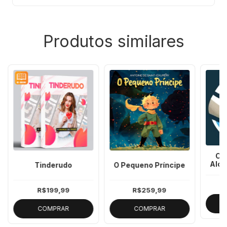
Produtos similares
Cur
Alon
Tinderudo
O Pequeno Príncipe
Esp
Plant
R$199,99
R$259,99
COMPRAR
COMPRAR